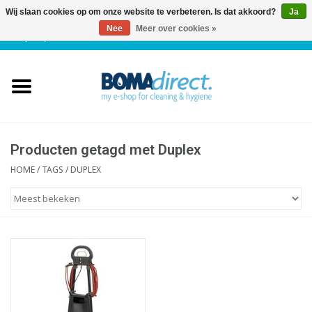
Wij slaan cookies op om onze website te verbeteren. Is dat akkoord?
Ja
Nee
Meer over cookies »
NL
|
FR
|
0 Artikelen
Home
Catalogus
Klantenservice
Producten getagd met Duplex
HOME
/
TAGS
/
DUPLEX
Blog