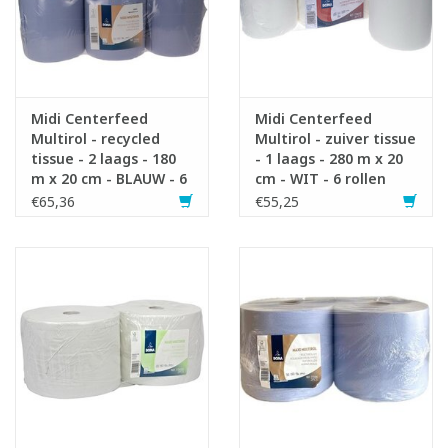
Midi Centerfeed
Midi Centerfeed
Multirol - recycled
Multirol - zuiver tissue
tissue - 2 laags - 180
- 1 laags - 280 m x 20
m x 20 cm - BLAUW - 6
cm - WIT - 6 rollen
rollen
€65,36
€55,25