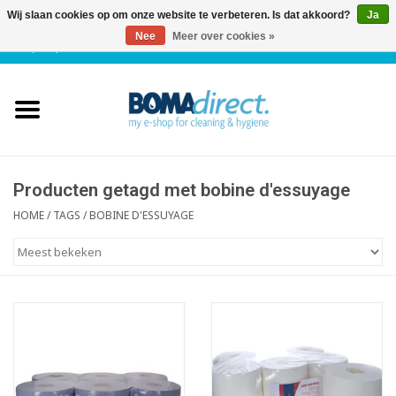
Wij slaan cookies op om onze website te verbeteren. Is dat akkoord?
Ja
Nee
Meer over cookies »
NL
|
FR
|
0 Artikelen
Home
Catalogus
Klantenservice
Producten getagd met bobine d'essuyage
HOME
/
TAGS
/
BOBINE D'ESSUYAGE
Blog