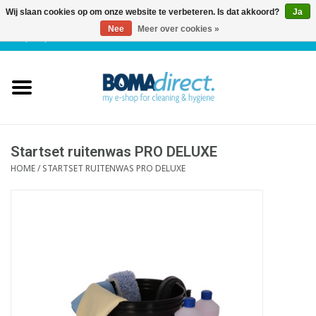
Wij slaan cookies op om onze website te verbeteren. Is dat akkoord?
Ja
Nee
Meer over cookies »
NL
|
FR
|
0 Artikelen
Home
Catalogus
Klantenservice
Startset ruitenwas PRO DELUXE
HOME
/
STARTSET RUITENWAS PRO DELUXE
Blog