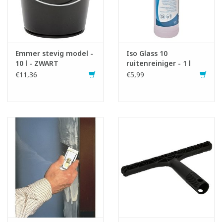
Emmer stevig model -
Iso Glass 10
10 l - ZWART
ruitenreiniger - 1 l
Infofiche
€11,36
€5,99