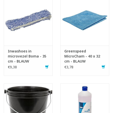
Artikel samengesteld uit volgende onderdelen:
1x610381 Emmer stevig model - 10 l - ZWART
2x510273 Natuurzeem - 64 x 42 cm
2x510282 Greenspeed MicroCham - 40 x 32 cm - BLAUW
2x201845 Iso Glass 10 ruitenreiniger - 1 l
1x502262 Rail in rvs + rubber voor ruitenwisser Boma - 35 cm
1x503215 Ergonomisch handvat in rvs voor ruitenwisser Boma
5x500218 Vervangrubber Boma - 35 cm
1x500253 T-houder Boma - 35 cm
Inwashoes in
Greenspeed
microvezel Boma - 35
MicroCham - 40 x 32
2x505228 Inwashoes in microvezel Boma - 35 cm - BLAUW
cm - BLAUW
cm - BLAUW
1x510001 Riem voor ruitenwasgordel
€9,38
€3,78
1x510002 Zeemtas voor ruitenwasgordel
1x510003 Wisserhouder plat voor ruitenwasgordel
1x520256 Spons Spontex Azella 72 - 11 x 7,4 x 3,1 cm
1x500207 Ruitenschraper metaal - 4 cm
1x500240 Vervangmes voor schraper - 4 cm - set 5 stuks