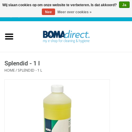
Wij slaan cookies op om onze website te verbeteren. Is dat akkoord?
Ja
Nee
Meer over cookies »
NL
|
FR
|
0 Artikelen
Home
Catalogus
Klantenservice
Splendid - 1 l
HOME
/
SPLENDID - 1 L
Blog