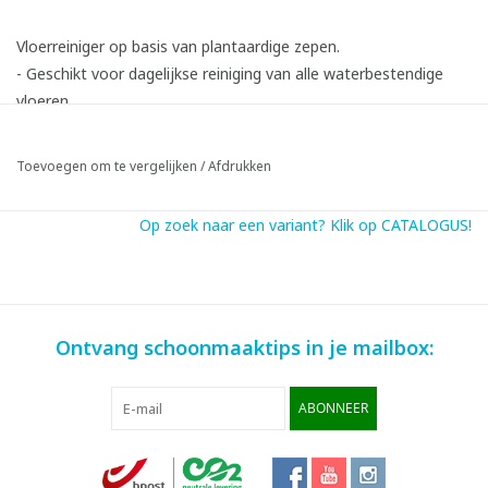
Vloerreiniger op basis van plantaardige zepen.
- Geschikt voor dagelijkse reiniging van alle waterbestendige
vloeren.
- Reinigt de vloer en zorgt voor een gecontroleerde glans-
opbouw.
Toevoegen om te vergelijken
/
Afdrukken
- Aanbevolen voor poreuze vloeren.
- Reinigingskracht:
Op zoek naar een variant? Klik op CATALOGUS!
Ontvang schoonmaaktips in je mailbox:
ABONNEER
Geschikt voor:
Linoleum