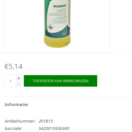
€5,14
+
TOEVOEGEN AAN WINKELWAGEN
-
Informatie
Artikelnummer:
201813
barcode:
5420015506345