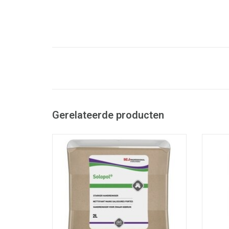
Gerelateerde producten
Krachtige handreiniger voor industriële
Kwal
vervuiling
- Dru
- Geschikt voor olie, vet, roet en
- Geef
smeermiddelen
- Extra reinigingskracht dankzij
- De
huidvriendelijke schuurkorrels
- M
- Aangenaam geparfumeerd
- Oplosmiddelvrij, zonder siliconen
- Be
- +/- 450 doseringen per vulli
TO