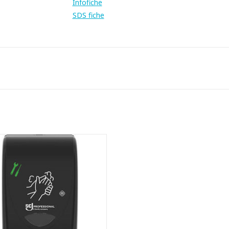
Infofiche
SDS fiche
itatieve dispenser in kunststof.
ppelt niet en raakt niet verstopt.
t een optimale dosering, voorkomt
verspilling.
 vulling is makkelijk te wisselen.
et grote paarse drukknop voor
eenvoudig gebruik.
schermd met BioCote, een midde
EVOEGEN AAN WINKELWAGEN