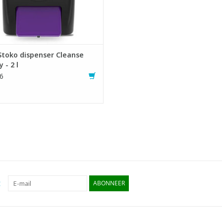
Stoko dispenser Cleanse
 - 2 l
6
:
ABONNEER