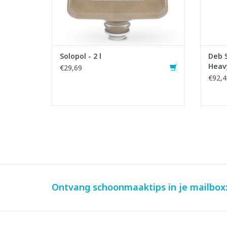
TOEVOEGEN AAN WINKELWAGEN
Solopol - 2 l
Deb 
Heavy
€29,69
€92,4
Ontvang schoonmaaktips in je mailbox