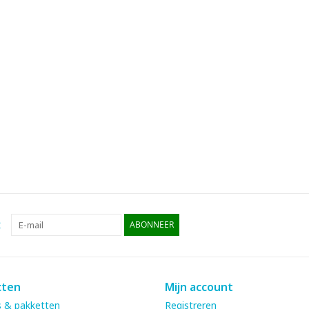
:
ABONNEER
cten
Mijn account
 & pakketten
Registreren