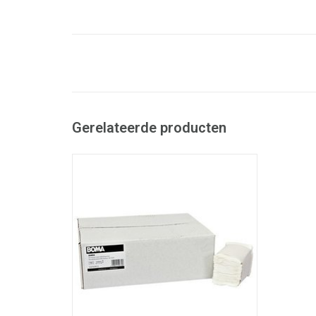
Gerelateerde producten
Servetten voor tafeldispenser.
- Zuiver tissue.
- 1-laags.
TOEVOEGEN AAN WINKELWAGEN