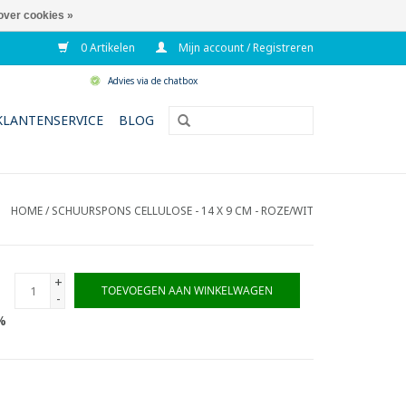
over cookies »
0 Artikelen
Mijn account / Registreren
Advies via de chatbox
KLANTENSERVICE
BLOG
HOME
/
SCHUURSPONS CELLULOSE - 14 X 9 CM - ROZE/WIT
+
TOEVOEGEN AAN WINKELWAGEN
-
%