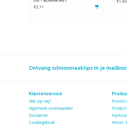
cm - BLAUW/WIT
€1,60
€2,11
Ontvang schoonmaaktips in je mailbox
Klantenservice
Produ
Wie zijn wij?
Promo's
Algemene voorwaarden
Product
Disclaimer
Kantoor
Cookiegebruik
Woon- 