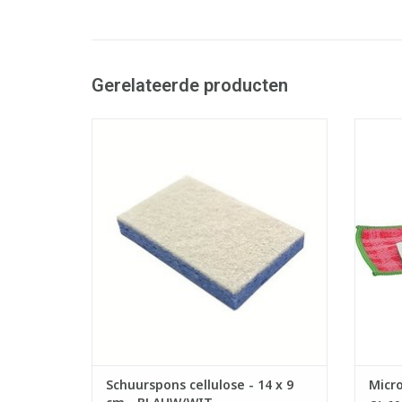
Gerelateerde producten
Platte cellulose spons met wit schuurvlies
Kr
- Reinigt snel en grondig zonder krassen
synth
- De sterk absorberende viscosezijde
(cellulose) maakt alles streeploos droog
- Gesc
- LxB: 14 x 9 cm
har
aa
TOEVOEGEN AAN WINKELWAGEN
organi
TO
Schuurspons cellulose - 14 x 9
Micro