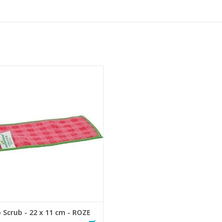
asvrije schrobdoek van harde
etische vezels in combinatie met
microvezels
hikt voor het verwijderen van alle
dnekkige vlekken en verharde of
ngedroogde vervuilingen van
sche of niet-organische oorsprong
- Hygiënisch alternatief voo
EVOEGEN AAN WINKELWAGEN
 Scrub - 22 x 11 cm - ROZE