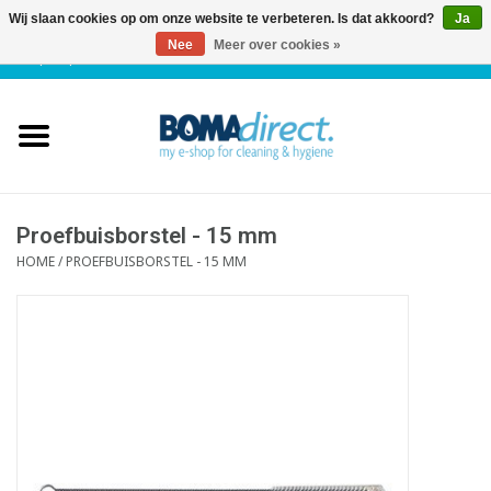
Wij slaan cookies op om onze website te verbeteren. Is dat akkoord?
Ja
Nee
Meer over cookies »
NL
|
FR
|
0 Artikelen
Home
Catalogus
Klantenservice
Proefbuisborstel - 15 mm
HOME
/
PROEFBUISBORSTEL - 15 MM
Blog