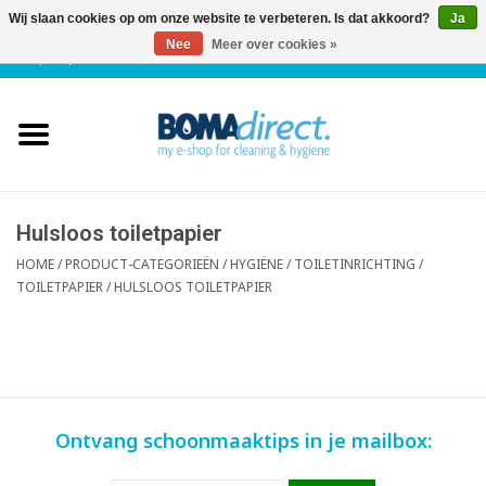
Wij slaan cookies op om onze website te verbeteren. Is dat akkoord?
Ja
Nee
Meer over cookies »
NL
|
FR
|
0 Artikelen
Home
Catalogus
Klantenservice
Hulsloos toiletpapier
HOME
/
PRODUCT-CATEGORIEËN
/
HYGIËNE / TOILETINRICHTING
/
TOILETPAPIER
/
HULSLOOS TOILETPAPIER
Blog
Ontvang schoonmaaktips in je mailbox: