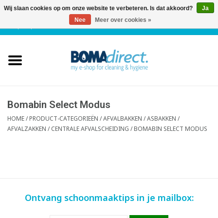
Wij slaan cookies op om onze website te verbeteren. Is dat akkoord?
Ja
Nee
Meer over cookies »
NL
|
FR
|
0 Artikelen
Home
Catalogus
Klantenservice
Bomabin Select Modus
HOME
/
PRODUCT-CATEGORIEËN
/
AFVALBAKKEN / ASBAKKEN /
AFVALZAKKEN
/
CENTRALE AFVALSCHEIDING
/
BOMABIN SELECT MODUS
Blog
Ontvang schoonmaaktips in je mailbox: