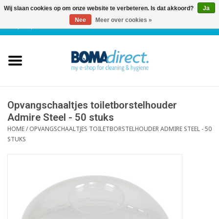
Wij slaan cookies op om onze website te verbeteren. Is dat akkoord?
Ja
Nee
Meer over cookies »
NL
|
FR
|
0 Artikelen
Home
Catalogus
Klantenservice
Opvangschaaltjes toiletborstelhouder
Admire Steel - 50 stuks
HOME
/
OPVANGSCHAALTJES TOILETBORSTELHOUDER ADMIRE STEEL - 50
Blog
STUKS