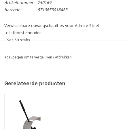
Artikelnummer:
750169
barcode:
8710653018483
Verwisselbare opvangschaaltjes voor Admire Steel
toiletborstelhouder.
- Set 50 stuks.
- Ø95 mm.
- Gerecycled PET.
Toevoegen om te vergelijken
/
Afdrukken
Gerelateerde producten
Infofiche