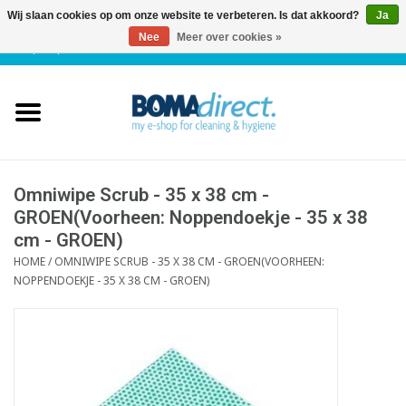
Wij slaan cookies op om onze website te verbeteren. Is dat akkoord?
Ja
Nee
Meer over cookies »
NL
|
FR
|
0 Artikelen
Home
Catalogus
Klantenservice
Omniwipe Scrub - 35 x 38 cm -
GROEN(Voorheen: Noppendoekje - 35 x 38
cm - GROEN)
Blog
HOME
/
OMNIWIPE SCRUB - 35 X 38 CM - GROEN(VOORHEEN:
NOPPENDOEKJE - 35 X 38 CM - GROEN)