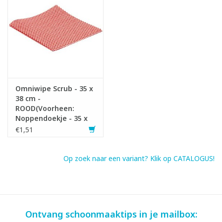
Omniwipe Scrub - 35 x
38 cm -
ROOD(Voorheen:
Noppendoekje - 35 x
38 cm - ROOD)
€1,51
Op zoek naar een variant? Klik op CATALOGUS!
Ontvang schoonmaaktips in je mailbox: