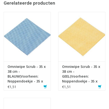
Gerelateerde producten
Infofiche
Omniwipe Scrub - 35 x
Omniwipe Scrub - 35 x
38 cm -
38 cm -
BLAUW(Voorheen:
GEEL(Voorheen:
Noppendoekje - 35 x
Noppendoekje - 35 x
38 cm - BLAUW)
38 cm - GEEL)
€1,51
€1,51