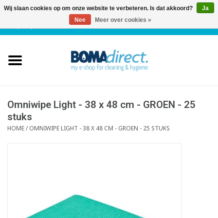
Wij slaan cookies op om onze website te verbeteren. Is dat akkoord?
Ja
Nee
Meer over cookies »
NL
|
FR
|
0 Artikelen
Home
Catalogus
Klantenservice
Omniwipe Light - 38 x 48 cm - GROEN - 25
stuks
HOME
/
OMNIWIPE LIGHT - 38 X 48 CM - GROEN - 25 STUKS
Blog