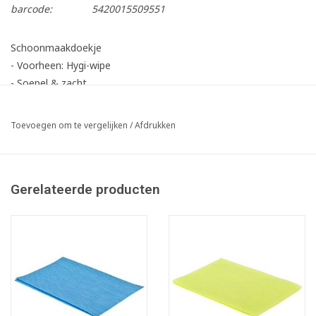
barcode:
5420015509551
Schoonmaakdoekje
- Voorheen: Hygi-wipe
- Soepel & zacht
- Pluisarm & Krasvrij
- Zuur- en solventbestendig
Toevoegen om te vergelijken
/
Afdrukken
- Veelvuldig gebruik, zeer sterk en zeer absorberend
- Voeding contact gecertifieerd
- 70% viscose/30%polyester
Gerelateerde producten