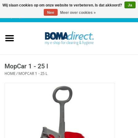
Wij slaan cookies op om onze website te verbeteren. Is dat akkoord?
Ja
Nee
Meer over cookies »
NL
|
FR
|
0 Artikelen
Home
Catalogus
Klantenservice
MopCar 1 - 25 l
HOME
/
MOPCAR 1 - 25 L
Blog