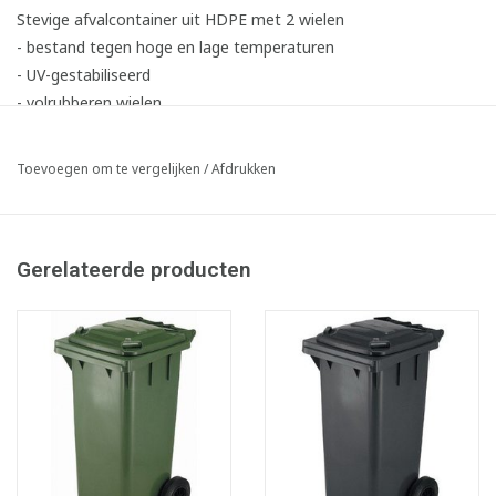
Stevige afvalcontainer uit HDPE met 2 wielen
- bestand tegen hoge en lage temperaturen
- UV-gestabiliseerd
- volrubberen wielen
- elektrolytisch verzinkte stalen as
- voldoet aan EN 840-1
Toevoegen om te vergelijken
/
Afdrukken
- Inhoud: 140 liter - LxBxH: 54 x 48 x 107.5 cm
- Inhoud: 240 liter - LxBxH: 70.5 x 58 x 104.5 cm
Gerelateerde producten