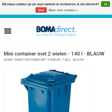
Wij slaan cookies op om onze website te verbeteren. Is dat akkoord?
Ja
Nee
Meer over cookies »
NL
|
FR
|
0 Artikelen
Home
Catalogus
Klantenservice
Mini container met 2 wielen - 140 l - BLAUW
HOME
/
MINI CONTAINER MET 2 WIELEN - 140 L - BLAUW
Blog