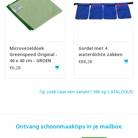
gebruikt worden. Zo
bespaar je tijd en moet je doek minder uitgespoeld worden.
- Eventueel product aanbrengen (enkel bij aangedroogde
vervuiling).
- Cirkelvormige bewegingen maken.
Microvezeldoek
Gordel met 4
Greenspeed Original -
waterdichte zakken
40 x 40 cm - GROEN
€88,28
€6,28
Op zoek naar een variant? Klik op CATALOGUS!
Ontvang schoonmaaktips in je mailbox: