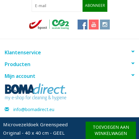
ABONNEER
Infofiche
SDS fiche
Klantenservice
Producten
Mijn account
info@bomadirect.eu
Microvezeldoek Greenspeed
TOEVOEGEN AAN
Original - 40 x 40 cm - GEEL
© Copyright 2026 BOMAdirect - Powered by
Lightspeed
WINKELWAGEN