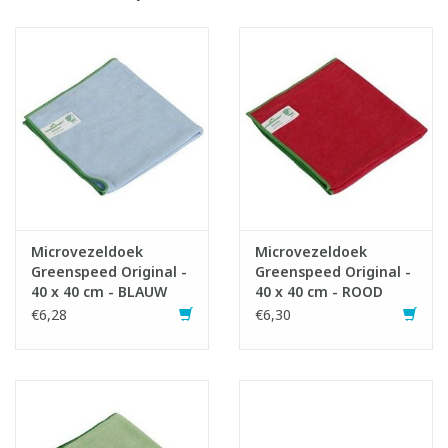
Cradle to Cradle Innovation Institute
- 308 g/m²
Microvezeldoek
Microvezeldoek
Greenspeed Original -
Greenspeed Original -
40 x 40 cm - BLAUW
40 x 40 cm - ROOD
€6,28
€6,30
Gebruiksaanwijzing:
- Microvezeldoek licht vochtig maken.
- 3x vouwen zodat 16 vlakken ontstaan. Elk vlak kan dan