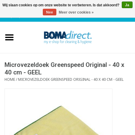
Wij slaan cookies op om onze website te verbeteren. Is dat akkoord?
Ja
Nee
Meer over cookies »
NL
|
FR
|
0 Artikelen
Home
Catalogus
Klantenservice
Microvezeldoek Greenspeed Original - 40 x
40 cm - GEEL
HOME
/
MICROVEZELDOEK GREENSPEED ORIGINAL - 40 X 40 CM - GEEL
Blog