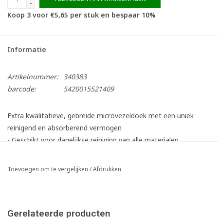
-
Koop 3 voor €5,65 per stuk en bespaar 10%
Informatie
Artikelnummer:
340383
barcode:
5420015521409
Extra kwalitatieve, gebreide microvezeldoek met een uniek
reinigend en absorberend vermogen
- Geschikt voor dagelijkse reiniging van alle materialen
- Snel, efficiënt en streeploos
- Wasbaar op 90°C. Dankzij de dubbel afgezoomde
Toevoegen om te vergelijken
/
Afdrukken
randafwerking behoudt de doek altijd zijn vorm
- Maakt hygiënisch schoon, neemt meer dan 99,9% micro-
organismen op
Gerelateerde producten
- Material Health Certificaat brons level uitgereikt door het