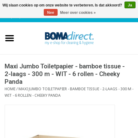
Wij slaan cookies op om onze website te verbeteren. Is dat akkoord?
Ja
Nee
Meer over cookies »
NL
|
FR
|
0 Artikelen
Home
Catalogus
Klantenservice
Maxi Jumbo Toiletpapier - bamboe tissue -
2-laags - 300 m - WIT - 6 rollen - Cheeky
Panda
Blog
HOME
/
MAXI JUMBO TOILETPAPIER - BAMBOE TISSUE - 2-LAAGS - 300 M -
WIT - 6 ROLLEN - CHEEKY PANDA