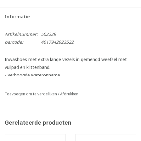
Informatie
Artikelnummer:
502229
barcode:
4017942923522
Inwashoes met extra lange vezels in gemengd weefsel met
vuilpad en klittenband.
- Verhoogde wateropname.
- Gemakkelijk wasbaar.
- Ideaal voor grote oppervlakken..
Toevoegen om te vergelijken
/
Afdrukken
Infofiche
Gerelateerde producten