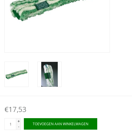
€17,53
+
TOEVOEGEN AAN WINKELWAGEN
-