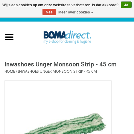
Wij slaan cookies op om onze website te verbeteren. Is dat akkoord?
Ja
Nee
Meer over cookies »
NL
|
FR
|
0 Artikelen
Home
Catalogus
Klantenservice
Inwashoes Unger Monsoon Strip - 45 cm
HOME
/
INWASHOES UNGER MONSOON STRIP - 45 CM
Blog