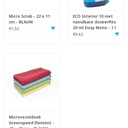
1x750016B Verstuiver Boma Interior - zonder kop
1x751011 Spraykop verstuiver - 650 ml - BLAUW
Micro Scrub - 22 x 11
ECO Interior 10 niet
cm - BLAUW
navulbare doseerfles
20 ml Dosy Mono - 1 l
€1,52
€9,62
Infofiche
Microvezeldoek
Greenspeed Element -