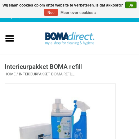
Wij slaan cookies op om onze website te verbeteren. Is dat akkoord?
Ja
Nee
Meer over cookies »
NL
|
FR
|
0 Artikelen
Home
Catalogus
Klantenservice
Interieurpakket BOMA refill
HOME
/
INTERIEURPAKKET BOMA REFILL
Blog