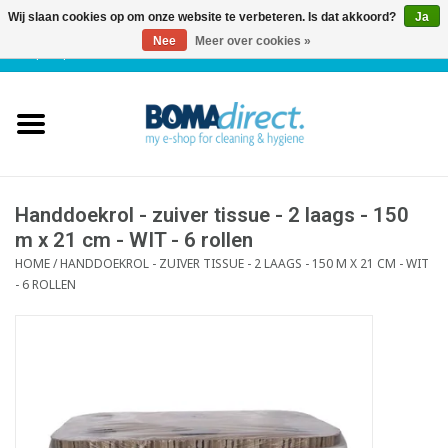
Wij slaan cookies op om onze website te verbeteren. Is dat akkoord?
Ja
Nee
Meer over cookies »
NL
|
FR
|
0 Artikelen
Home
Catalogus
Klantenservice
Handdoekrol - zuiver tissue - 2 laags - 150
m x 21 cm - WIT - 6 rollen
HOME
/
HANDDOEKROL - ZUIVER TISSUE - 2 LAAGS - 150 M X 21 CM - WIT
Blog
- 6 ROLLEN