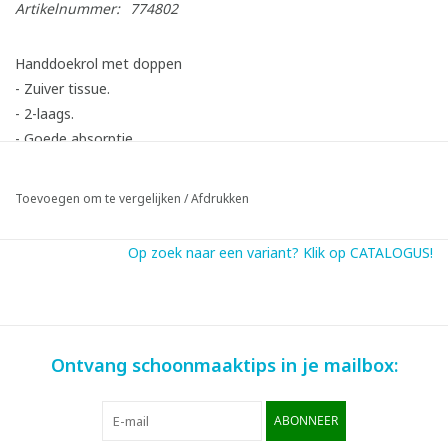
Artikelnummer:
774802
Handdoekrol met doppen
- Zuiver tissue.
- 2-laags.
- Goede absorptie.
- Rolbreedte van 21 cm.
Toevoegen om te vergelijken
/
Afdrukken
Op zoek naar een variant? Klik op CATALOGUS!
Ontvang schoonmaaktips in je mailbox:
ABONNEER