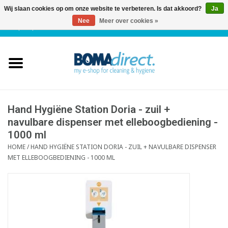
Wij slaan cookies op om onze website te verbeteren. Is dat akkoord?
Ja
Nee
Meer over cookies »
NL
|
FR
|
0 Artikelen
Home
Catalogus
Klantenservice
Hand Hygiëne Station Doria - zuil +
navulbare dispenser met elleboogbediening -
1000 ml
Blog
HOME
/
HAND HYGIËNE STATION DORIA - ZUIL + NAVULBARE DISPENSER
MET ELLEBOOGBEDIENING - 1000 ML