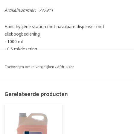
Artikelnummer:
777911
Hand hygiëne station met navulbare dispenser met
elleboogbediening
- 1000 ml
- 0.5 ml/dosering
Toevoegen om te vergelijken
/
Afdrukken
Gerelateerde producten
Gebruiksaanwijzing:
Reinig de dispenser op regelmatige basis met lauw water: 1x
om de 2 weken of vaker bij minder frequent gebruik.