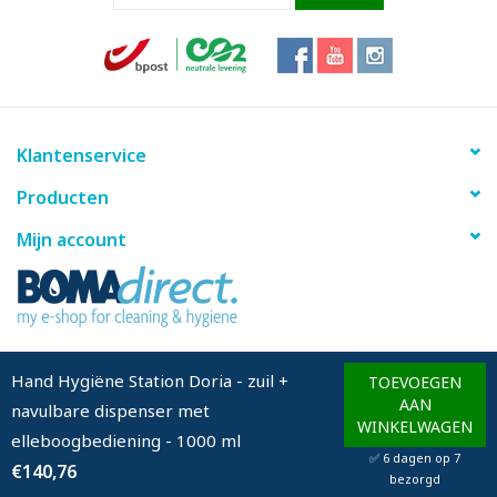
Klantenservice
Producten
Mijn account
info@bomadirect.eu
Hand Hygiëne Station Doria - zuil +
TOEVOEGEN
AAN
navulbare dispenser met
WINKELWAGEN
elleboogbediening - 1000 ml
© Copyright 2026 BOMAdirect - Powered by
Lightspeed
✅ 6 dagen op 7
€140,76
bezorgd