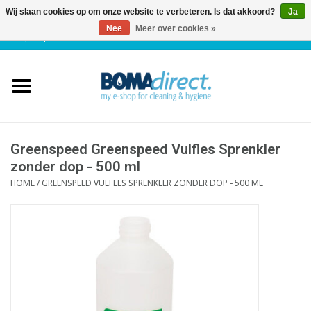
Wij slaan cookies op om onze website te verbeteren. Is dat akkoord?
Ja
Nee
Meer over cookies »
NL
|
FR
|
0 Artikelen
Home
Catalogus
Klantenservice
Greenspeed Greenspeed Vulfles Sprenkler
zonder dop - 500 ml
HOME
/
GREENSPEED VULFLES SPRENKLER ZONDER DOP - 500 ML
Blog