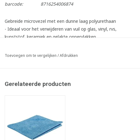
barcode:
8716254006874
Gebreide microvezel met een dunne laag polyurethaan
- Ideaal voor het verwijderen van vuil op glas, vinyl, rvs,
kunststof, keramiek en gelakte oppervlakken
- Zeer hoog absorptievermogen
- Polyurethaanlaag zorgt voor vlotte glijding over het oppervlak,
Toevoegen om te vergelijken
/
Afdrukken
microvezel voor diepe reiniging in de poriën
- Fijne split van microvezel laat geen verpareling na
- Ideaal voor algemene schoonmaak
Gerelateerde producten
- +/- 300 g/m²