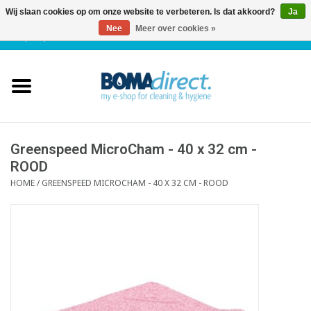
Wij slaan cookies op om onze website te verbeteren. Is dat akkoord?
Ja
Nee
Meer over cookies »
NL
|
FR
|
0 Artikelen
Home
Catalogus
Klantenservice
Greenspeed MicroCham - 40 x 32 cm -
ROOD
HOME
/
GREENSPEED MICROCHAM - 40 X 32 CM - ROOD
Blog