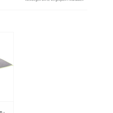
il met
ker.
door
.
en van
GEN
m -