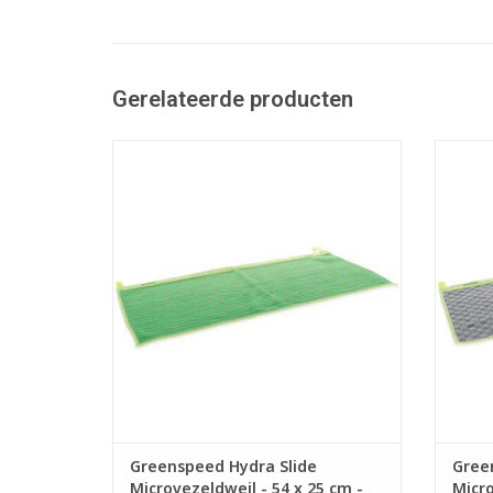
Gerelateerde producten
Hoogkwalitatieve microvezeldweil voor
Hoogkw
Hydra vloertrekker.
- Ideaal voor het reinigen van glas en
- Effe
wanden
v
- Effectieve & snelle reiniging door
hoogkwalitatieve microvezel.
- So
- Ergonomisch, dankzij de gestreepte
structuur glijdt de dweil moeiteloos over
- L
het o
TOEVOEGEN AAN WINKELWAGEN
TO
Greenspeed Hydra Slide
Gree
Microvezeldweil - 54 x 25 cm -
Micro