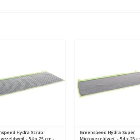
alitatieve schrobdweil voor Hydra
Hoogkwalitatieve microvezeldwe
vloertrekker.
structuur voor Hydra vloertrek
ctieve en snelle reiniging voor het
- Effectieve & snelle reiniging 
erwijderen van hardnekkig en
hoogkwalitatieve microvezel
ingedroogd vuil.
- Ook geschikt voor het stofwiss
lide randafwerking waardoor de
vloeren.
microvezeldweil niet krimpt.
- Wafelstructuur voor extra
aag wasvolume t.o.v. standaard
absorptievermogen.
moppen.
- Solide randafwerki
EVOEGEN AAN WINKELWAGEN
TOEVOEGEN AAN WINKELWA
nspeed Hydra Scrub
Greenspeed Hydra Super
vezeldweil - 54 x 25 cm -
Microvezeldweil - 54 x 25 c