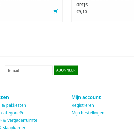
S
GRIJS
€9,10
:
ABONNEER
cten
Mijn account
 & pakketten
Registreren
-categorieën
Mijn bestellingen
- & vergaderruimte
& slaapkamer