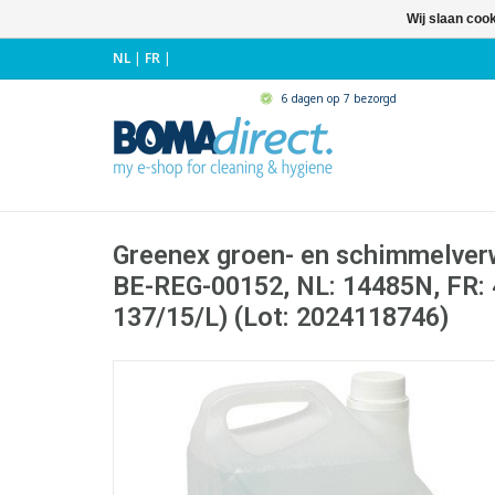
Wij slaan coo
NL
|
FR
|
6 dagen op 7 bezorgd
Greenex groen- en schimmelverwi
BE-REG-00152, NL: 14485N, FR: 
137/15/L) (Lot: 2024118746)