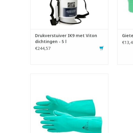
Drukverstuiver IK9 met Viton
Giete
dichtingen - 5 l
€13,4
€244,57
Chemisch bestendige handschoenen in
nitril
- Katoengevlokte binnenzijde: comfortabel
en irriteert niet
- Slijtvast en prikbestendig
- Goede grip door diamantprofiel op de
palm
- Goede chemische weerstand tegen
petroleumderivaten en solventen
- Geschikt vo