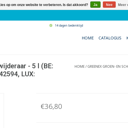
kies op om onze website te verbeteren. Is dat akkoord?
Ja
Nee
Meer 
14 dagen bedenktijd
HOME
CATALOGUS
jderaar - 5 l (BE:
HOME
/
GREENEX GROEN- EN SCHI
42594, LUX:
€36,80