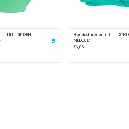
- Geschikt vo
TOEVOEGEN AAN WINKELWA
r - 10 l - GROEN
Handschoenen nitril - GROE
MEDIUM
1
€6,06