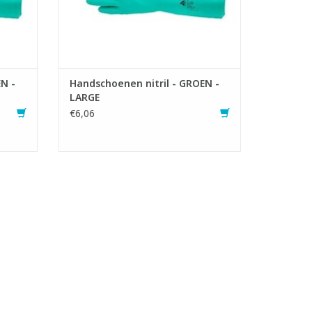
- Geschikt vo
GEN
TOEVOEGEN AAN WINKELWAGEN
N -
Handschoenen nitril - GROEN -
LARGE
€6,06