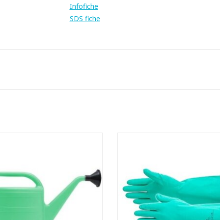
Infofiche
SDS fiche
vige grote kunststof gieter met
Chemisch bestendige handschoe
verwijderbare sproeikop.
nitril
- Katoengevlokte binnenzijde: com
EVOEGEN AAN WINKELWAGEN
en irriteert niet
- Slijtvast en prikbestendig
- Goede grip door diamantprofie
palm
- Goede chemische weerstand 
petroleumderivaten en solven