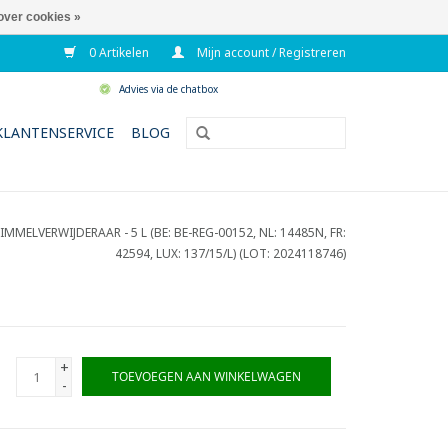
over cookies »
0 Artikelen
Mijn account / Registreren
Advies via de chatbox
KLANTENSERVICE
BLOG
MMELVERWIJDERAAR - 5 L (BE: BE-REG-00152, NL: 14485N, FR:
42594, LUX: 137/15/L) (LOT: 2024118746)
+
TOEVOEGEN AAN WINKELWAGEN
-