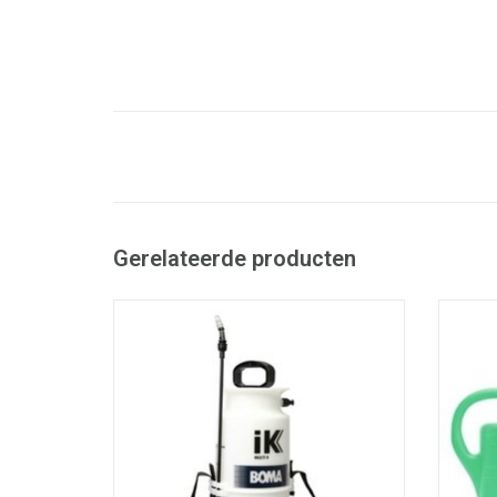
Gerelateerde producten
Professionele verstuiver met regelbare
Ste
druk.
- Voorzien van zuur- en
TO
oplosmiddelbestendige Viton dichtingen
en verstelbare lans in glasfiber.
TOEVOEGEN AAN WINKELWAGEN