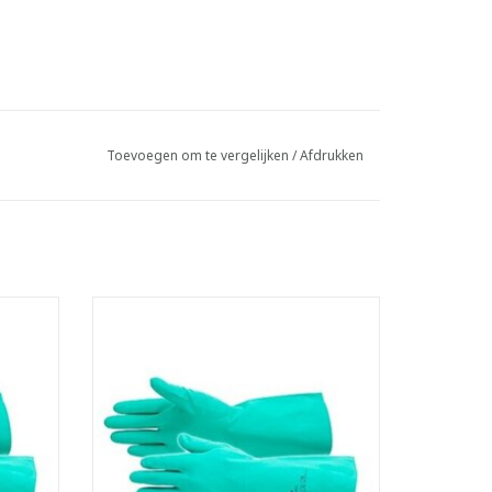
Toevoegen om te vergelijken
/
Afdrukken
nen in
Chemisch bestendige handschoenen in
nitril
fortabel
- Katoengevlokte binnenzijde: comfortabel
en irriteert niet
- Slijtvast en prikbestendig
l op de
- Goede grip door diamantprofiel op de
palm
tegen
- Goede chemische weerstand tegen
ten
petroleumderivaten en solventen