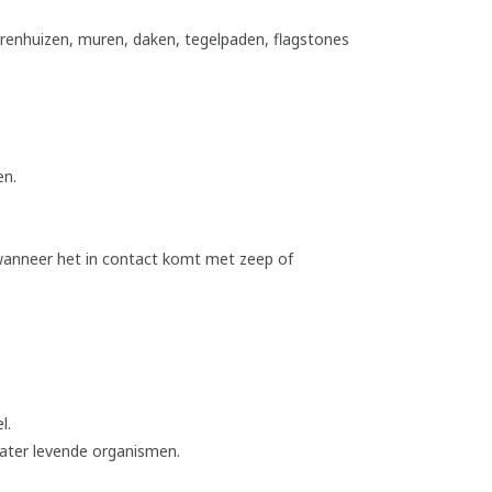
renhuizen, muren, daken, tegelpaden, flagstones
en.
nneer het in contact komt met zeep of
l.
water levende organismen.