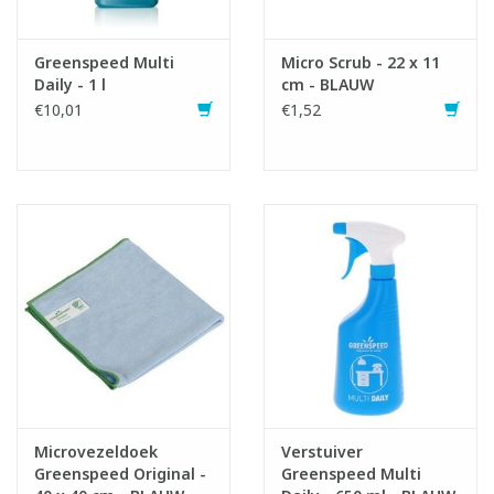
1x291920 Doseerdop 5 ml voor fles 1 liter
Greenspeed Multi
Micro Scrub - 22 x 11
Daily - 1 l
cm - BLAUW
€10,01
€1,52
Infofiche
Microvezeldoek
Verstuiver
Greenspeed Original -
Greenspeed Multi