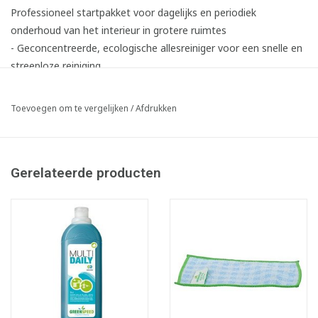
Professioneel startpakket voor dagelijks en periodiek
onderhoud van het interieur in grotere ruimtes
- Geconcentreerde, ecologische allesreiniger voor een snelle en
streeploze reiniging
- Kwalitatieve Re-Belle microvezeldoek, gemaakt uit 100%
gerecycled polyester microvezel
Toevoegen om te vergelijken
/
Afdrukken
- Krasvrije schrobdoek & wonderspons voor het verwijderen van
hardnekkige vervuiling
Artikel samengesteld uit volgende onderdelen:
Gerelateerde producten
2x340431 Microvezeldoek Greenspeed Re-belle - 40 x 40 cm -
BLAUW
6x131486 Gumclean wonderspons - 11 x 6 x 3 cm
1x285044B Verstuiver Greenspeed Multi Daily - 650 ml - BLAUW
- zonder spraykop
1x751011 Spraykop verstuiver - 650 ml - BLAUW
1x344391 Micro Scrub - 22 x 11 cm - BLAUW
1x283223 Greenspeed Multi Daily - 1 l