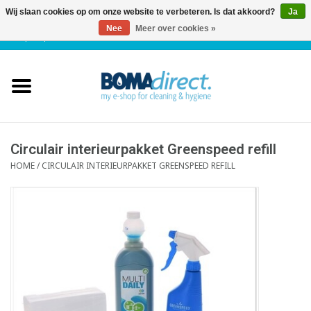
Wij slaan cookies op om onze website te verbeteren. Is dat akkoord?
Ja
Nee
Meer over cookies »
NL
|
FR
|
0 Artikelen
Home
Catalogus
Klantenservice
Circulair interieurpakket Greenspeed refill
HOME
/
CIRCULAIR INTERIEURPAKKET GREENSPEED REFILL
Blog