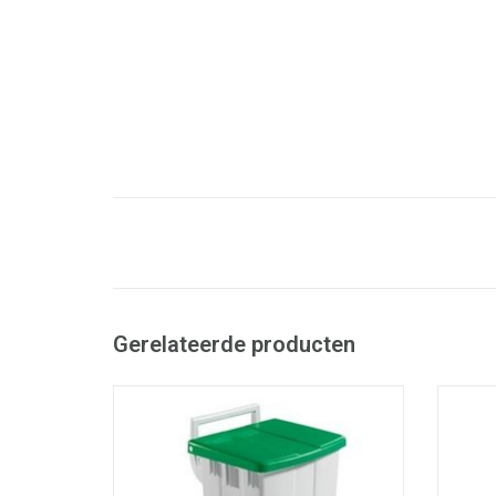
Gerelateerde producten
Verrijdbare pedaalemmer met zakhouder
Verrij
en dekselrem
- Makkelijk afwasbaar
- Inhoud: 90 liter
- LxBxH: 51 x 47 x 93 cm