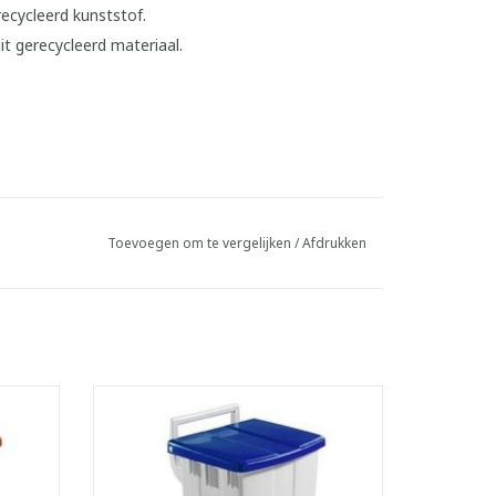
Toevoegen om te vergelijken
/
Afdrukken
khouder
Verrijdbare pedaalemmer met zakhouder
en dekselrem
- Makkelijk afwasbaar
- Inhoud: 90 liter
- LxBxH: 51 x 47 x 93 cm