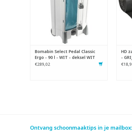
- LxBxH: 51 x 50 x 93 cm
TOEVOEGEN AAN WINKELWAGEN
Bomabin Select Pedal Classic
HD za
Ergo - 90 l - WIT - deksel WIT
- GRI
€289,02
€18,9
Ontvang schoonmaaktips in je mailbox