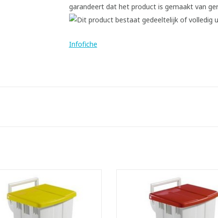
Infofiche
dbare pedaalemmer met zakhouder
Verrijdbare pedaalemmer met za
en dekselrem
en dekselrem
- Makkelijk afwasbaar
- Makkelijk afwasbaar
- Inhoud: 90 liter
- Inhoud: 90 liter
- LxBxH: 51 x 47 x 93 cm
- LxBxH: 51 x 47 x 93 cm