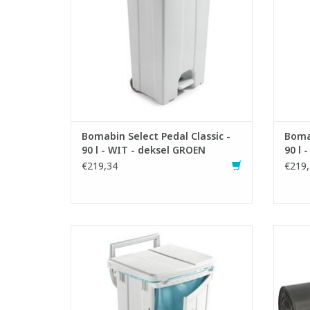
TOEVOEGEN AAN WINKELWAGEN
TO
Bomabin Select Pedal Classic -
Bomab
90 l - WIT - deksel GROEN
90 l 
€219,34
€219,
Verrijdbare pedaalemmer met zakhouder
en dekselrem
- Met deur aan voorzijde voor eenvoudige
- G
verwijdering van de afvalzak
- Makkelijk afwasbaar
- Inhoud: 90 liter
TO