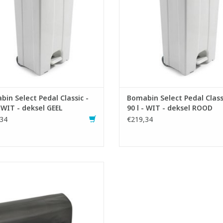
EVOEGEN AAN WINKELWAGEN
TOEVOEGEN AAN WINKELWA
in Select Pedal Classic -
Bomabin Select Pedal Class
- WIT - deksel GEEL
90 l - WIT - deksel ROOD
34
€219,34
High Density zakken op rol.
- Inhoud: 195 liter.
emaakt met recycled materiaal.
- Ideaal voor normaal afval.
- Voldoet aan Vlarema 7.
EVOEGEN AAN WINKELWAGEN