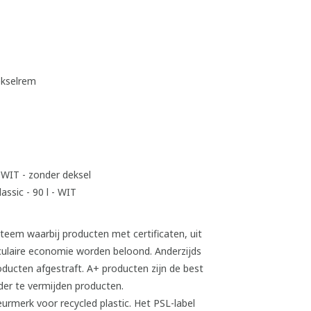
ekselrem
 WIT - zonder deksel
ssic - 90 l - WIT