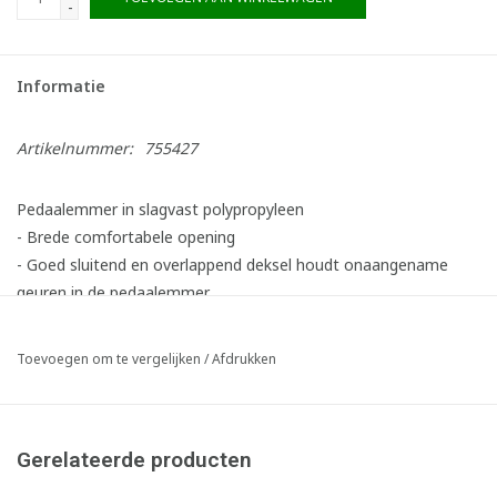
-
Informatie
Artikelnummer:
755427
Pedaalemmer in slagvast polypropyleen
- Brede comfortabele opening
- Goed sluitend en overlappend deksel houdt onaangename
geuren in de pedaalemmer
- Robuust pedaalmechanisme
- Makkelijk reinigbaar en desinfecteerbaar: gladde oppervlakken
Toevoegen om te vergelijken
/
Afdrukken
en afgeronde hoeken
- Inclusief 6 afvalscheiding-stickers
- Inhoud: 30 liter - LxBxH: 41 x 39,8 x 43,5 cm
Gerelateerde producten
Artikel samengesteld uit volgende onderdelen: