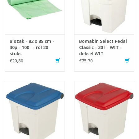
Biozak - 82 x 85 cm -
Bomabin Select Pedal
30µ - 100 l - rol 20
Classic - 30 l - WIT -
stuks
deksel WIT
€20,80
€75,70