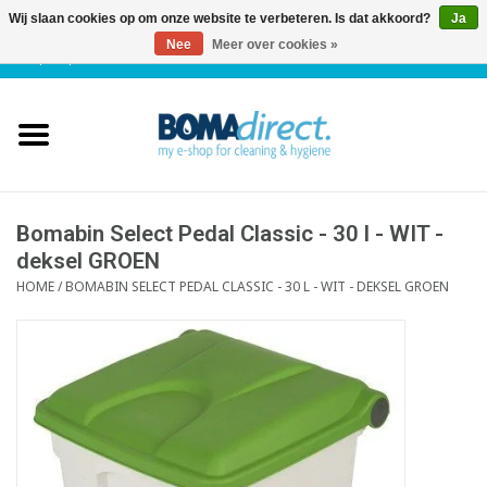
Wij slaan cookies op om onze website te verbeteren. Is dat akkoord?
Ja
Nee
Meer over cookies »
NL
|
FR
|
0 Artikelen
Home
Catalogus
Klantenservice
Bomabin Select Pedal Classic - 30 l - WIT -
deksel GROEN
HOME
/
BOMABIN SELECT PEDAL CLASSIC - 30 L - WIT - DEKSEL GROEN
Blog