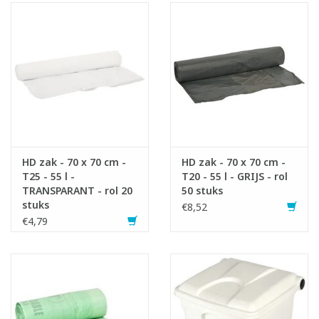
1x755403 Bomabin Select Pedal Classic - 30 l - WIT - zonder
deksel
1x755411 Deksel voor Bomabin Select Pedal 30 & 45 l - GROEN
1x755448 Etiketten gescheiden afval
HD zak - 70 x 70 cm -
HD zak - 70 x 70 cm -
T25 - 55 l -
T20 - 55 l - GRIJS - rol
TRANSPARANT - rol 20
50 stuks
Infofiche
stuks
€8,52
€4,79