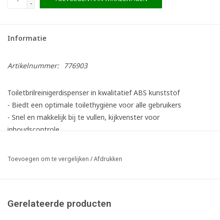
-
Informatie
Artikelnummer:
776903
Toiletbrilreinigerdispenser in kwalitatief ABS kunststof
- Biedt een optimale toilethygiëne voor alle gebruikers
- Snel en makkelijk bij te vullen, kijkvenster voor
inhoudscontrole
- Schuim voor een sterk gereduceerd verbruik ten opzichte van
een liquide of gel
Toevoegen om te vergelijken
/
Afdrukken
- Transparante achterzijde zorgt veelal voor hergebruik
bestaande boorgaten
- Openen en afsluiten met meegeleverde Admire-sleutel
Gerelateerde producten
- Bestaat uit 100% recycleerbaar ABS