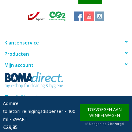
Klantenservice
Producten
Mijn account
info@bomadirect.eu
Admire
TOEVOEGEN AAN
toiletbrilreinigingsdispenser - 400
WINKELWAGEN
ml - ZWART
© Copyright 2026 BOMAdirect - Powered by
Lightspeed
✅ 6 dagen op 7 bezorgd
€29,85