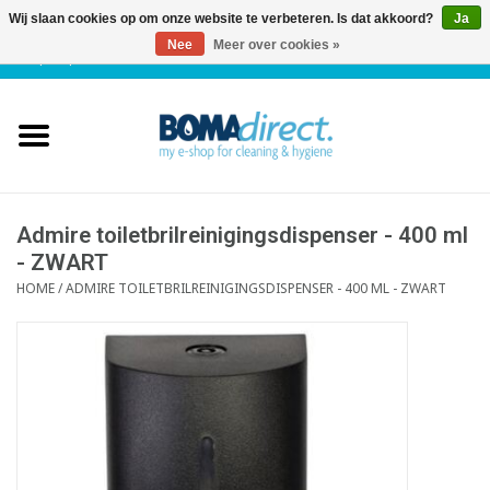
Wij slaan cookies op om onze website te verbeteren. Is dat akkoord?
Ja
Nee
Meer over cookies »
NL
|
FR
|
0 Artikelen
Home
Catalogus
Klantenservice
Admire toiletbrilreinigingsdispenser - 400 ml
- ZWART
HOME
/
ADMIRE TOILETBRILREINIGINGSDISPENSER - 400 ML - ZWART
Blog