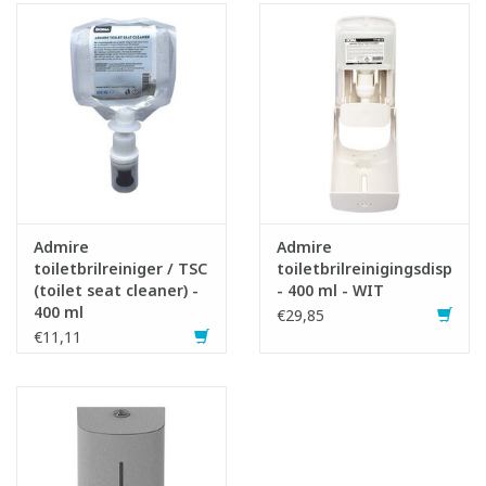
Admire
Admire
toiletbrilreiniger / TSC
toiletbrilreinigingsdispens
(toilet seat cleaner) -
- 400 ml - WIT
400 ml
€29,85
€11,11