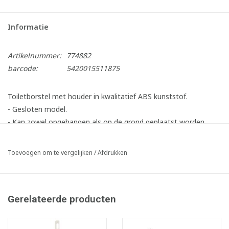
Informatie
Artikelnummer:
774882
barcode:
5420015511875
Toiletborstel met houder in kwalitatief ABS kunststof.
- Gesloten model.
- Kan zowel opgehangen als op de grond geplaatst worden.
- Makkelijk te reinigen door het afneembaar front.
Toevoegen om te vergelijken
/
Afdrukken
Gerelateerde producten