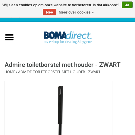
Wij slaan cookies op om onze website te verbeteren. Is dat akkoord?
Ja
Nee
Meer over cookies »
NL
|
FR
|
0 Artikelen
Home
Catalogus
Klantenservice
Admire toiletborstel met houder - ZWART
HOME
/
ADMIRE TOILETBORSTEL MET HOUDER - ZWART
Blog