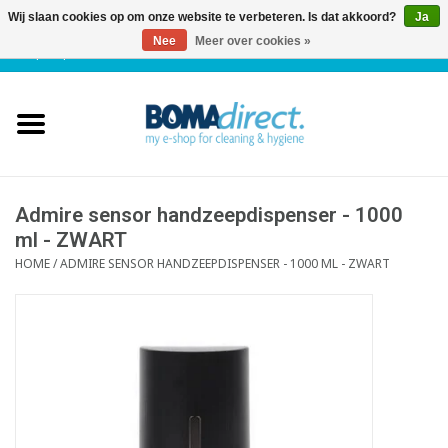
Wij slaan cookies op om onze website te verbeteren. Is dat akkoord?
Ja
Nee
Meer over cookies »
NL
|
FR
|
0 Artikelen
Home
Catalogus
Klantenservice
Admire sensor handzeepdispenser - 1000
ml - ZWART
HOME
/
ADMIRE SENSOR HANDZEEPDISPENSER - 1000 ML - ZWART
Blog