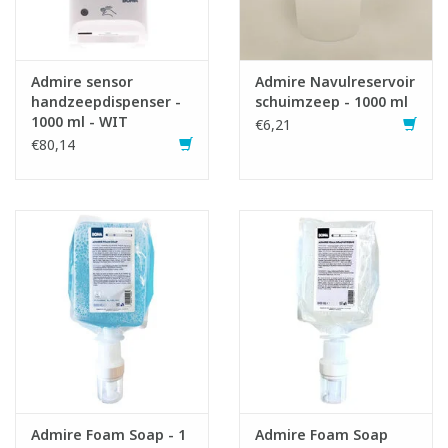
Admire sensor
Admire Navulreservoir
handzeepdispenser -
schuimzeep - 1000 ml
1000 ml - WIT
€6,21
Gebruiksaanwijzing:
€80,14
Batterijen vervangen wanneer het lampje afwisselend rood
knippert.
Admire Foam Soap - 1
Admire Foam Soap