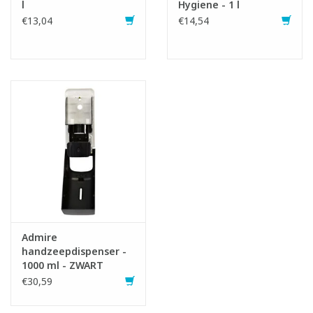
l
Hygiene - 1 l
€13,04
€14,54
Infofiche
SDS fiche
Admire
handzeepdispenser -
1000 ml - ZWART
€30,59