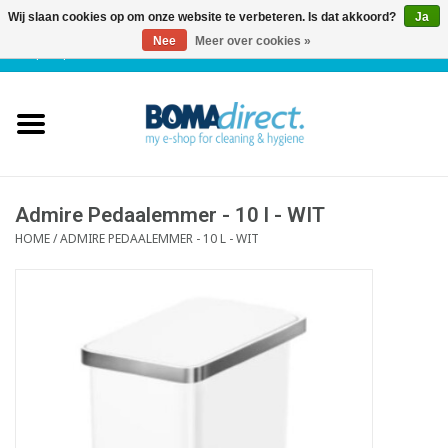
Wij slaan cookies op om onze website te verbeteren. Is dat akkoord?
Ja
Nee
Meer over cookies »
NL
|
FR
|
0 Artikelen
Home
Catalogus
Klantenservice
Admire Pedaalemmer - 10 l - WIT
HOME
/
ADMIRE PEDAALEMMER - 10 L - WIT
Blog