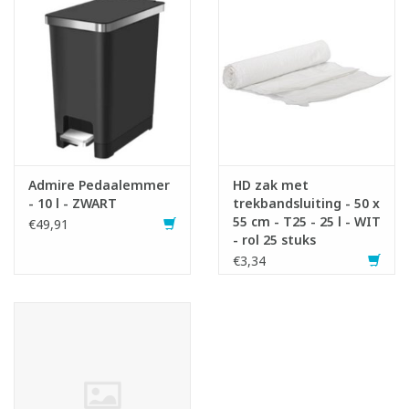
- Inhoud: 10 liter - LxBxH: 17.5 x 29.5 x 32 cm
Admire Pedaalemmer
HD zak met
- 10 l - ZWART
trekbandsluiting - 50 x
Infofiche
55 cm - T25 - 25 l - WIT
€49,91
- rol 25 stuks
€3,34