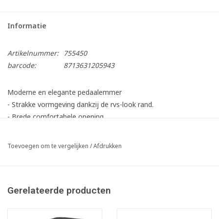
Informatie
Artikelnummer:
755450
barcode:
8713631205943
Moderne en elegante pedaalemmer
- Strakke vormgeving dankzij de rvs-look rand.
- Brede comfortabele opening.
- Zachtsluitend deksel.
- Deksel kan volledig naar achteren los gemaakt worden.
Toevoegen om te vergelijken
/
Afdrukken
- Robuust en inklapbaar pedaalmechanisme.
- Stapelbaar
- Geïntegreerde afvalzakhoudering houdt de afvalzak uit het
Gerelateerde producten
zicht.
- Makkelijk reinigbaar en desinfecteerbaar: gladde oppervlakken
en afgeronde hoeken.