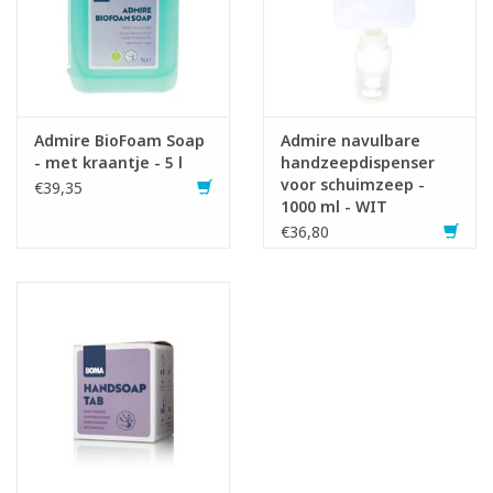
Artikel samengesteld uit volgende onderdelen:
1x774982 Admire sensor handzeepdispenser - 1000 ml - WIT
1x777902 Admire Navulreservoir schuimzeep - 1000 ml
Admire BioFoam Soap
Admire navulbare
- met kraantje - 5 l
handzeepdispenser
voor schuimzeep -
€39,35
1000 ml - WIT
€36,80
Gebruiksaanwijzing:
Batterijen vervangen wanneer het lampje afwisselend rood
knippert.