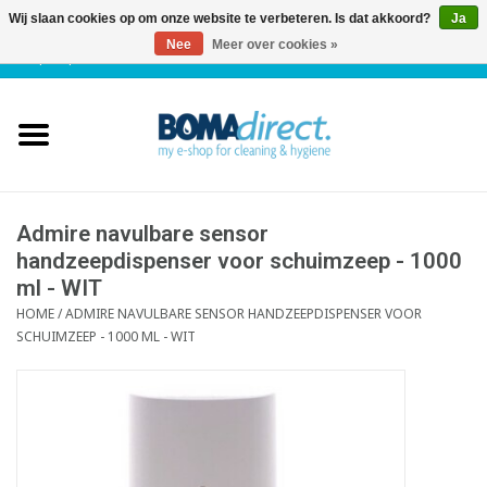
Wij slaan cookies op om onze website te verbeteren. Is dat akkoord?
Ja
Nee
Meer over cookies »
NL
|
FR
|
0 Artikelen
Home
Catalogus
Klantenservice
Admire navulbare sensor
handzeepdispenser voor schuimzeep - 1000
ml - WIT
Blog
HOME
/
ADMIRE NAVULBARE SENSOR HANDZEEPDISPENSER VOOR
SCHUIMZEEP - 1000 ML - WIT