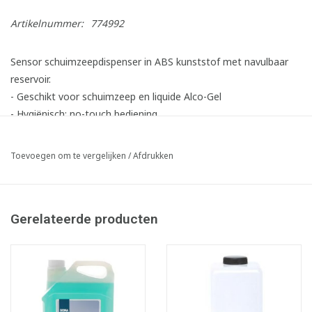
Artikelnummer:
774992
Sensor schuimzeepdispenser in ABS kunststof met navulbaar
reservoir.
- Geschikt voor schuimzeep en liquide Alco-Gel
- Hygiënisch: no-touch bediening
- Kostenbesparend: tot 25% lager verbruik dan manuele
dispensers. Schuimzeep voor een sterk gereduceerd verbruik
Toevoegen om te vergelijken
/
Afdrukken
ten opzichte van vloeibare zeep
- Snel en makkelijk bij te vullen, kijkvenster voor
inhoudscontrole
Gerelateerde producten
- Transparante achterzijde zorgt voor hergebruik bestaande
boorgaten
- Openen met bijgeleverde sleutel
- Exclusief 4 C-batterijen