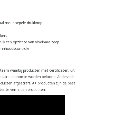
taal met soepele drukknop.
ikers
uik ten opzichte van vloeibare zeep
oor inhoudscontrole