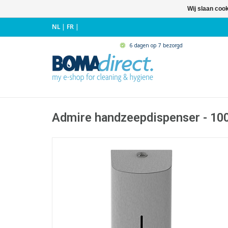
Wij slaan coo
NL
|
FR
|
6 dagen op 7 bezorgd
Admire handzeepdispenser - 100