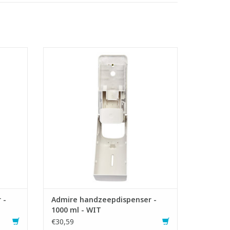
spenser
Handzeep en handdesinfectie dispenser
in kwalitatief ABS kunststof
en
- Geschikt voor zowel gesloten
e
schuimzeepvullingen als de
eep en
navulreservoirs voor vloeibare zeep en
schuimpzeep
or alle
- Biedt een goede handhygiëne voor alle
gebruikers
- Snel en makkelijk bij te v
GEN
TOEVOEGEN AAN WINKELWAGEN
 -
Admire handzeepdispenser -
1000 ml - WIT
€30,59