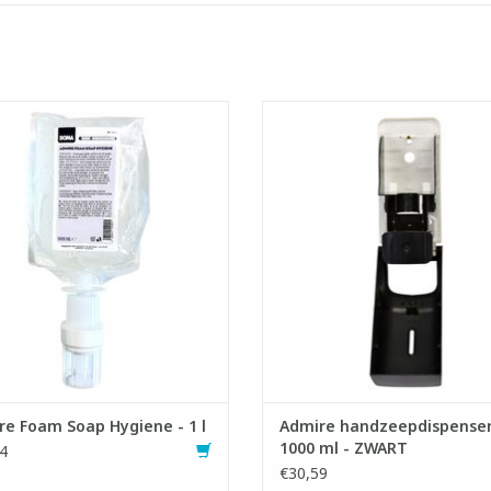
uimzeep voor handreiniging na
Handzeep en handdesinfectie di
tgebruik met hygiënische werking
in kwalitatief ABS kunststof
- Huidvriendelijk
- Geschikt voor zowel geslot
- Gesloten doseersysteem
schuimzeepvullingen als d
ig in gebruik: ± 0,5 ml per dosering
navulreservoirs voor vloeibare z
imzeep voor een sterk gereduceerd
schuimpzeep
ik ten opzichte van vloeibare zeep
- Biedt een goede handhygiëne vo
gebruikers
EVOEGEN AAN WINKELWAGEN
- Snel en makkelijk bij te v
TOEVOEGEN AAN WINKELWA
e Foam Soap Hygiene - 1 l
Admire handzeepdispenser
1000 ml - ZWART
4
€30,59