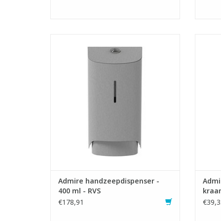
Schuimzeepdispenser in kwalitatief
Mi
roestvrij staal met soepele drukknop.
- La
- Geschikt voor 400 ml
reinig
schuimzeepvullingen
- Biedt een goede handhygiëne voor alle
- Milie
gebruikers
- Schuimzeep voor een sterk gereduceerd
- Kos
verbruik ten opzichte van vloeibare zeep
vo
- Snel
TO
TOEVOEGEN AAN WINKELWAGEN
Admire handzeepdispenser -
Admi
400 ml - RVS
kraan
€178,91
€39,3