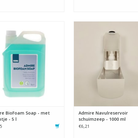
lde synbiotische schuimzeep.
Navulbare cartridge voor Admire 
ngdurige werking: langwerkende
schuimzeepdispenser.
ing en langdurige bescherming van
Ook geschikt voor liquide alco-
de handen
TOEVOEGEN AAN WINKELWA
ubesparend: 32% minder plastic ten
opzichte van 5x1 l cartridges
tenbesparend: schuimzeep zorgt
or een gereduceerd verbruik t
EVOEGEN AAN WINKELWAGEN
re BioFoam Soap - met
Admire Navulreservoir
tje - 5 l
schuimzeep - 1000 ml
5
€6,21