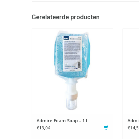
Gerelateerde producten
Milde schuimzeep voor handreiniging na
Sch
toiletgebruik
toile
- Huidvriendelijk
- Licht geparfumeerd
- Gesloten doseersysteem
- Zuin
- Zuinig in gebruik: ± 0,5 ml per dosering
- Schu
- Schuimzeep voor een sterk gereduceerd
verbru
verbruik ten opzichte van vloeibare zeep
TO
TOEVOEGEN AAN WINKELWAGEN
Admire Foam Soap - 1 l
Admir
€13,04
€14,5