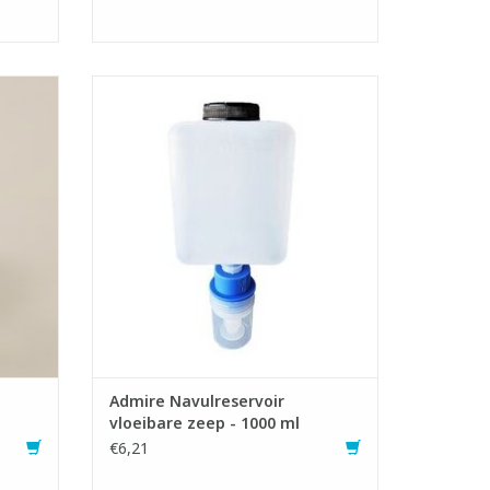
1000 ml
Navulbare cartridge voor Admire 1000 ml
zeepdispenser.
gel.
- Geschikt voor alle vloeibare zepen.
- Ook geschikt voor liquide alco-gel.
GEN
TOEVOEGEN AAN WINKELWAGEN
Admire Navulreservoir
vloeibare zeep - 1000 ml
€6,21