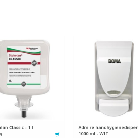
zorgingscrème voor handen en
Kwalitatieve dispenser in kunst
gezicht.
- Druppelt niet en raakt niet ver
evolen voor de sterk belaste huid.
- Geeft een optimale dosering, v
nereert beschadigde huidbarrière.
verspilling
t ECARF-kwaliteitskeurmerk voor
- De vulling is makkelijk te wiss
llergievriendelijk producten.
- Met grote drukknop voor eenv
t 9,5% NMF (glycerine en ureum).
gebruik
- Dermatologisch gecertif
- Beschermd met BioCote, een mid
de gro
EVOEGEN AAN WINKELWAGEN
TOEVOEGEN AAN WINKELWA
lan Classic - 1 l
Admire handhygiënedispen
1000 ml - WIT
9