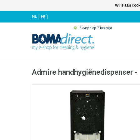
Wij slaan coo
NL
|
FR
|
6 dagen op 7 bezorgd
Admire handhygiënedispenser -