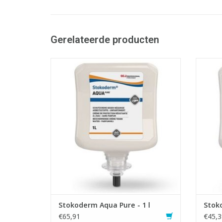
Gerelateerde producten
Huidbeschermende crème.
Ver
- Beschermt de huid bij het werken met
waterige of met water vermengde stoffen
- Aanb
en bij nat werk
- Rege
- Stabiliseert, regenereert en versterkt de
- Me
huidbarrière
a
- Herstellend effect
- Me
- Met ECARF-kwaliteitskeurmerk voor
allergievriendelijke
TO
TOEVOEGEN AAN WINKELWAGEN
Stokoderm Aqua Pure - 1 l
Stoko
€65,91
€45,3