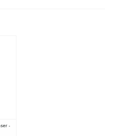
stof
stopt
oorkomt
elen
oudig
del dat
GEN
ser -