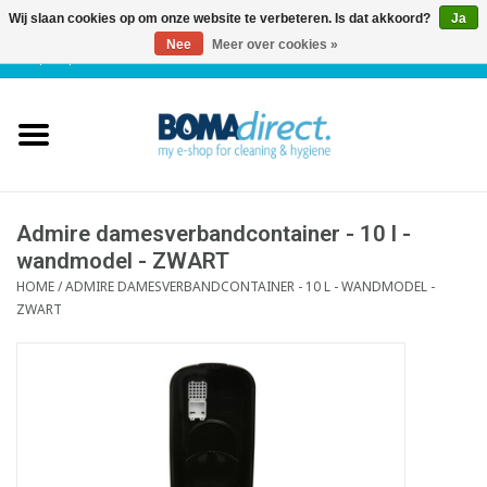
Wij slaan cookies op om onze website te verbeteren. Is dat akkoord?
Ja
Nee
Meer over cookies »
NL
|
FR
|
0 Artikelen
Home
Catalogus
Klantenservice
Admire damesverbandcontainer - 10 l -
wandmodel - ZWART
HOME
/
ADMIRE DAMESVERBANDCONTAINER - 10 L - WANDMODEL -
Blog
ZWART