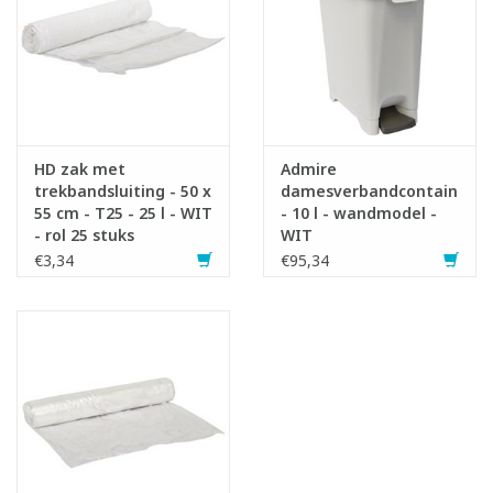
HD zak met
Admire
trekbandsluiting - 50 x
damesverbandcontainer
55 cm - T25 - 25 l - WIT
- 10 l - wandmodel -
Infofiche
- rol 25 stuks
WIT
€3,34
€95,34