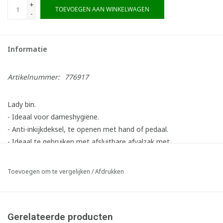
+
TOEVOEGEN AAN WINKELWAGEN
-
Informatie
Artikelnummer:
776917
Lady bin.
- Ideaal voor dameshygiëne.
- Anti-inkijkdeksel, te openen met hand of pedaal.
- Ideaal te gebruiken met afsluitbare afvalzak met
trekbandsluiting.
- Inhoud: 10 liter.
Toevoegen om te vergelijken
/
Afdrukken
- Uitvoering met ophangbeugel (links of rechts op te hangen -
ophangbeugel en materiaal inbegrepen).
- Materiaal: polypropyleen.
Gerelateerde producten
- PSV - Second Life Plastic-gecertificeerd.