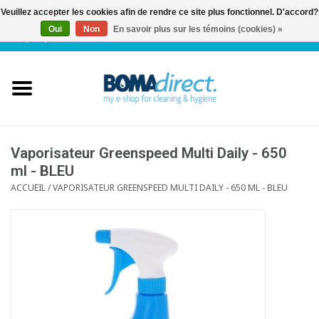
Veuillez accepter les cookies afin de rendre ce site plus fonctionnel. D'accord?
Oui
Non
En savoir plus sur les témoins (cookies) »
NL
|
FR
|
0 Articles
Accueil
Catalogue
Service client
Vaporisateur Greenspeed Multi Daily - 650
ml - BLEU
ACCUEIL
/
VAPORISATEUR GREENSPEED MULTI DAILY - 650 ML - BLEU
Blog