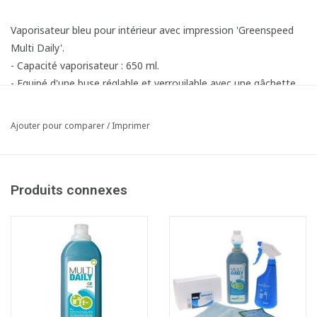
Vaporisateur bleu pour intérieur avec impression 'Greenspeed
Multi Daily'.
- Capacité vaporisateur : 650 ml.
- Equipé d'une buse réglable et verrouilable avec une gâchette
ergonomique.
Article composé des éléments suivants:
Ajouter pour comparer
/
Imprimer
1x285044B Vapo Greenspeed Multi Daily - 650 ml - BLEU - sans
tête
1x751011 Tête vaporisateur 650 ml - BLEU
Produits connexes