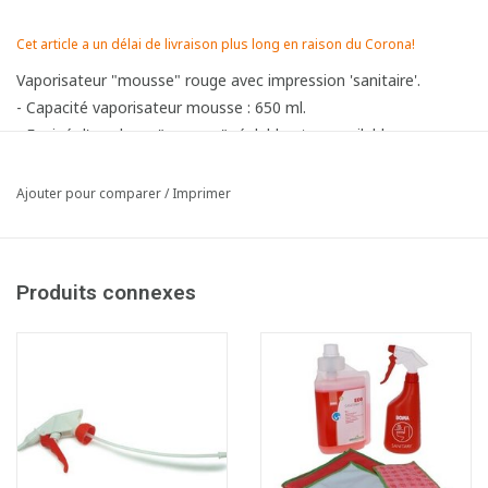
Cet article a un délai de livraison plus long en raison du Corona!
Vaporisateur "mousse" rouge avec impression 'sanitaire'.
- Capacité vaporisateur mousse : 650 ml.
- Equipé d'une buse "mousse" réglable et verrouilable avec une
gâchette ergonomique.
Ajouter pour comparer
/
Imprimer
Article composé des éléments suivants:
1x750017B Vapo Boma SANITAIR
sans tête
1x752010 Tête mousse vaporisateur 650 ml - ROUGE
Produits connexes