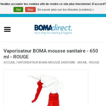
Veuillez accepter les cookies afin de rendre ce site plus fonctionnel. D'accord?
Oui
Non
En savoir plus sur les témoins (cookies) »
NL
|
FR
|
0 Articles
Accueil
Catalogue
Service client
Vaporisateur BOMA mousse sanitaire - 650
ml - ROUGE
ACCUEIL
/
VAPORISATEUR BOMA MOUSSE SANITAIRE - 650 ML - ROUGE
Blog