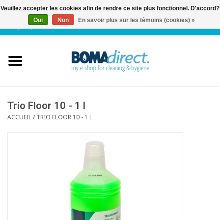
Veuillez accepter les cookies afin de rendre ce site plus fonctionnel. D'accord?
Oui
Non
En savoir plus sur les témoins (cookies) »
NL
|
FR
|
0 Articles
Accueil
Catalogue
Service client
Trio Floor 10 - 1 l
ACCUEIL
/
TRIO FLOOR 10 - 1 L
Blog