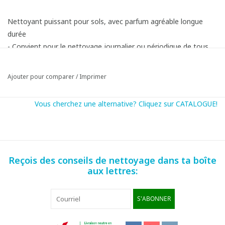
Nettoyant puissant pour sols, avec parfum agréable longue
durée
- Convient pour le nettoyage journalier ou périodique de tous
les sols résistants à l'eau et non-recouverts d'une couche de
protection en polymère
Ajouter pour comparer
/
Imprimer
- Puissance de nettoyage:
Vous cherchez une alternative? Cliquez sur CATALOGUE!
Reçois des conseils de nettoyage dans ta boîte
aux lettres:
S'ABONNER
Convient pour:
Sols thermoplastiques en PVC ou en vinyle