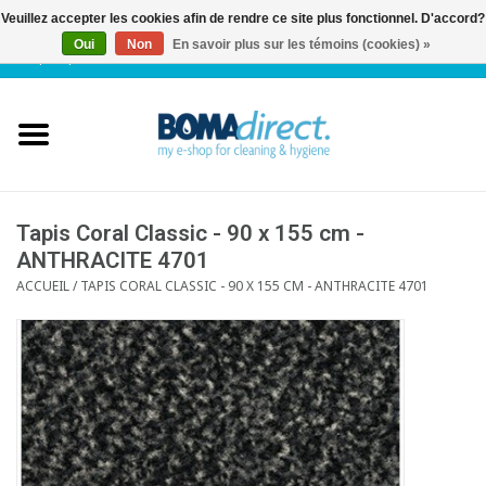
Veuillez accepter les cookies afin de rendre ce site plus fonctionnel. D'accord?
Oui
Non
En savoir plus sur les témoins (cookies) »
NL
|
FR
|
0 Articles
Accueil
Catalogue
Service client
Tapis Coral Classic - 90 x 155 cm -
ANTHRACITE 4701
ACCUEIL
/
TAPIS CORAL CLASSIC - 90 X 155 CM - ANTHRACITE 4701
Blog