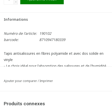
-
Informations
Numéro de l'article:
190102
barcode:
8710947180339
Tapis antisalissures en fibres polyamide et avec dos solide en
vinyle
- Le choix idéal pour l'absorption des salissures et de l'humidité
- Des fibres fines pour absorber beaucoup d'humidité
- Des fibres épaisses pour gratter les salissures
Ajouter pour comparer
/
Imprimer
- Très durable
- Bordé sur 4 côtés
Produits connexes