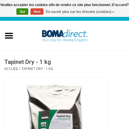
Veuillez accepter les cookies afin de rendre ce site plus fonctionnel. D'accord?
Oui
Non
En savoir plus sur les témoins (cookies) »
NL
|
FR
|
0 Articles
Accueil
Catalogue
Service client
Tapinet Dry - 1 kg
ACCUEIL
/
TAPINET DRY - 1 KG
Blog