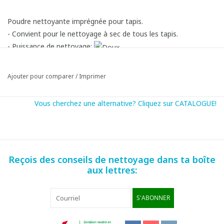
Poudre nettoyante imprégnée pour tapis.
- Convient pour le nettoyage à sec de tous les tapis.
- Puissance de nettoyage:
Ajouter pour comparer
/
Imprimer
Vous cherchez une alternative? Cliquez sur CATALOGUE!
Reçois des conseils de nettoyage dans ta boîte
aux lettres:
Mode d'emploi:
- Traiter éventuellement au préalable les taches les plus
voyantes avec un nettoyeur primaire (Tapinet Spray).
S'ABONNER
- Nettoyer le tapis en profondeur avec un aspirateur ou un
aspiro-brosseur.