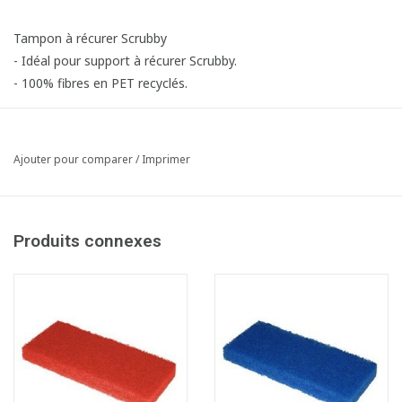
Tampon à récurer Scrubby
- Idéal pour support à récurer Scrubby.
- 100% fibres en PET recyclés.
LxlxH : 15 x 10 x 2,5 cm
Ajouter pour comparer
/
Imprimer
- Blanc: tampon à récurer doux.
- Rouge: tampon à récurer semi-doux.
- Bleu: tampon à récurer semi-dur.
Produits connexes
- Noir: tampon à récurer dur.