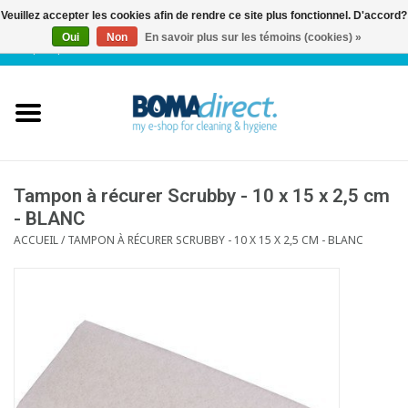
Veuillez accepter les cookies afin de rendre ce site plus fonctionnel. D'accord?
Oui
Non
En savoir plus sur les témoins (cookies) »
NL
|
FR
|
0 Articles
Accueil
Catalogue
Service client
Tampon à récurer Scrubby - 10 x 15 x 2,5 cm
- BLANC
ACCUEIL
/
TAMPON À RÉCURER SCRUBBY - 10 X 15 X 2,5 CM - BLANC
Blog