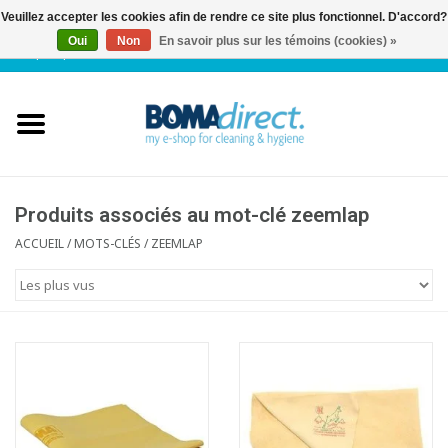
Veuillez accepter les cookies afin de rendre ce site plus fonctionnel. D'accord?
Oui
Non
En savoir plus sur les témoins (cookies) »
NL
|
FR
|
0 Articles
Accueil
Catalogue
Service client
Produits associés au mot-clé zeemlap
ACCUEIL
/
MOTS-CLÉS
/
ZEEMLAP
Blog