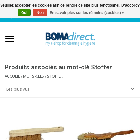
Veuillez accepter les cookies afin de rendre ce site plus fonctionnel. D'accord?
Oui
Non
En savoir plus sur les témoins (cookies) »
NL
|
FR
|
0 Articles
Accueil
Catalogue
Service client
Produits associés au mot-clé Stoffer
ACCUEIL
/
MOTS-CLÉS
/
STOFFER
Blog