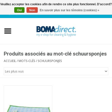
Veuillez accepter les cookies afin de rendre ce site plus fonctionnel. D'accord?
Oui
Non
En savoir plus sur les témoins (cookies) »
NL
|
FR
|
0 Articles
Accueil
Catalogue
Service client
Produits associés au mot-clé schuursponjes
ACCUEIL
/
MOTS-CLÉS
/
SCHUURSPONJES
Blog