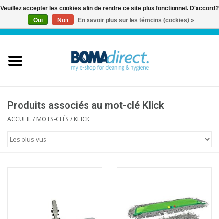
Veuillez accepter les cookies afin de rendre ce site plus fonctionnel. D'accord?
Oui
Non
En savoir plus sur les témoins (cookies) »
NL
|
FR
|
0 Articles
Accueil
Catalogue
Service client
Produits associés au mot-clé Klick
ACCUEIL
/
MOTS-CLÉS
/
KLICK
Blog