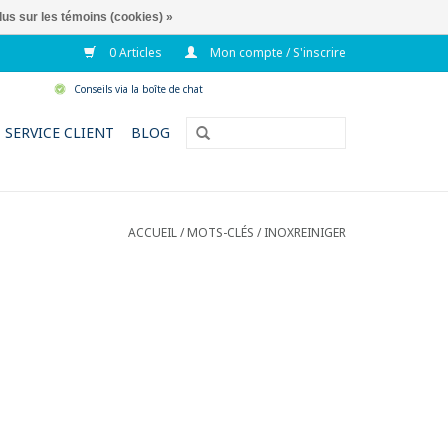
lus sur les témoins (cookies) »
0 Articles
Mon compte / S'inscrire
Conseils via la boîte de chat
SERVICE CLIENT
BLOG
ACCUEIL
/
MOTS-CLÉS
/
INOXREINIGER