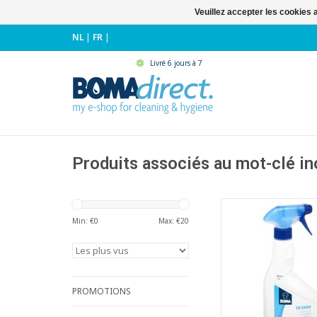
Veuillez accepter les cookies 
NL
|
FR
|
Livré 6 jours à 7
Produits associés au mot-clé in
Huile minérale fi
l'entretien d'acier 
Min: €
0
Max: €
20
- Convient pour la m
des surfaces en inox
les frigos, congélate
de travail, e
- Formule prête à 
PROMOTIONS
- Faible consom