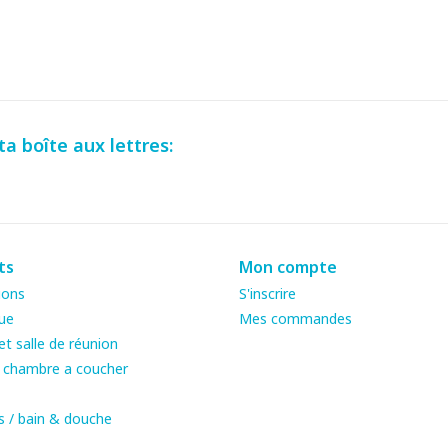
a boîte aux lettres:
ts
Mon compte
ions
S'inscrire
ue
Mes commandes
t salle de réunion
& chambre a coucher
s / bain & douche