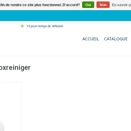
afin de rendre ce site plus fonctionnel. D'accord?
Oui
Non
En savoir p
14 jours temps de réflexion
ACCUEIL
CATALOGUE
oxreiniger
ne pour
inoxydable
aintenance
 telles que
urs, tables
tc
l'emploi
mation