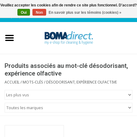
Veuillez accepter les cookies afin de rendre ce site plus fonctionnel. D'accord?
Oui
Non
En savoir plus sur les témoins (cookies) »
NL
|
FR
|
0 Articles
Accueil
Catalogue
Service client
Produits associés au mot-clé désodorisant,
expérience olfactive
Blog
ACCUEIL
/
MOTS-CLÉS
/
DÉSODORISANT, EXPÉRIENCE OLFACTIVE