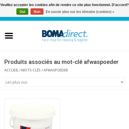
Veuillez accepter les cookies afin de rendre ce site plus fonctionnel. D'accord?
Oui
Non
En savoir plus sur les témoins (cookies) »
NL
|
FR
|
0 Articles
Accueil
Catalogue
Service client
Produits associés au mot-clé afwaspoeder
ACCUEIL
/
MOTS-CLÉS
/
AFWASPOEDER
Blog