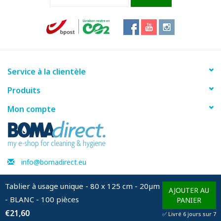
Fiche produit
Service à la clientèle
Produits
Mon compte
info@bomadirect.eu
Tablier à usage unique - 80 x 125 cm - 20µm
AJOUTER AU
- BLANC - 100 pièces
© Copyright 2026 BOMAdirect - Powered by
Lightspeed
PANIER
€21,60
✅ Livré 6 jours sur 7