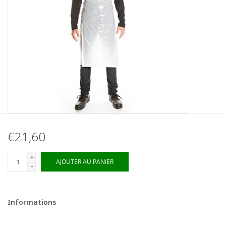
€21,60
+
AJOUTER AU PANIER
-
Informations