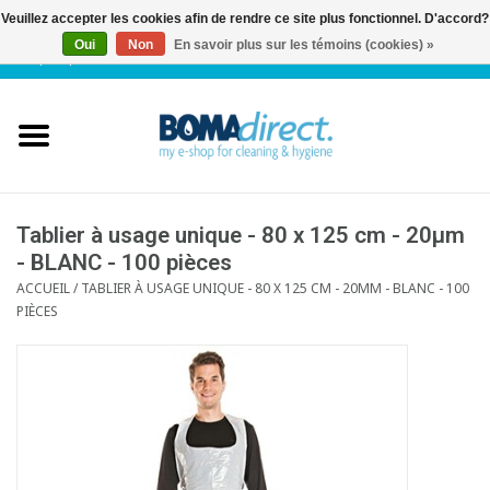
Veuillez accepter les cookies afin de rendre ce site plus fonctionnel. D'accord?
Oui
Non
En savoir plus sur les témoins (cookies) »
NL
|
FR
|
0 Articles
Accueil
Catalogue
Service client
Tablier à usage unique - 80 x 125 cm - 20µm
- BLANC - 100 pièces
ACCUEIL
/
TABLIER À USAGE UNIQUE - 80 X 125 CM - 20ΜM - BLANC - 100
Blog
PIÈCES