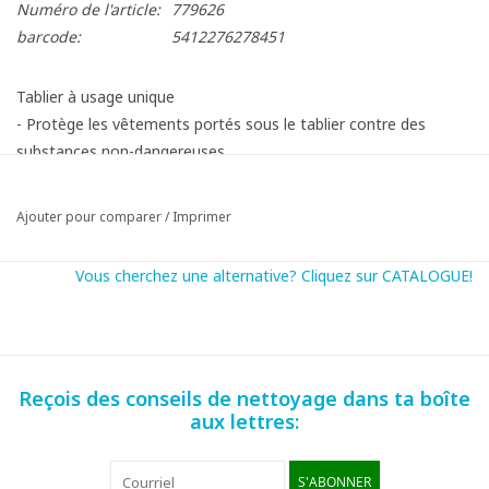
Numéro de l'article:
779626
barcode:
5412276278451
Tablier à usage unique
- Protège les vêtements portés sous le tablier contre des
substances non-dangereuses
- Convient pour une utilisation dans l'industrie alimentaire
- 80 x 125 cm
Ajouter pour comparer
/
Imprimer
- 100 pièces
Vous cherchez une alternative? Cliquez sur CATALOGUE!
Reçois des conseils de nettoyage dans ta boîte
aux lettres:
S'ABONNER